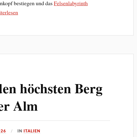
nkopf bestiegen und das
Felsenlabyrinth
terlesen
den höchsten Berg
er Alm
026
IN
ITALIEN