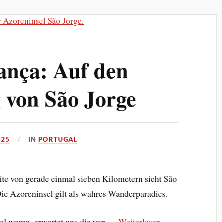
ança: Auf den
 von São Jorge
025
IN
PORTUGAL
ite von gerade einmal sieben Kilometern sieht São
ie Azoreninsel gilt als wahres Wanderparadies.
al waren, erwartet uns die von …
Weiterlesen