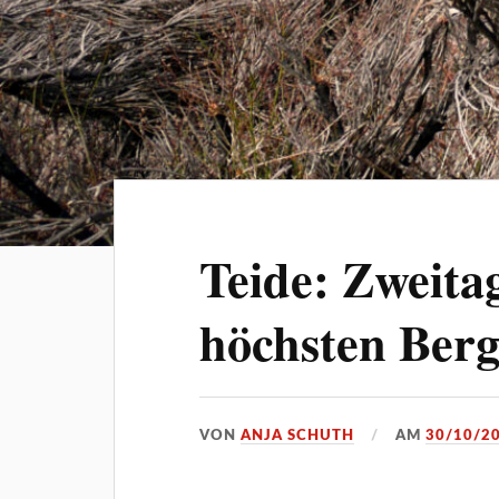
Teide: Zweita
höchsten Berg
VON
ANJA SCHUTH
AM
30/10/2