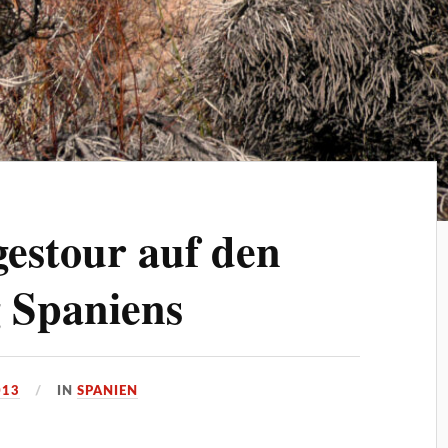
gestour auf den
 Spaniens
013
IN
SPANIEN